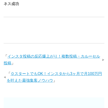
ネス成功
「
インスタ投稿の反応爆上がり！複数投稿・カルーセル
投稿
」
「
０スタートでもOK！インスタから3ヶ月で月100万円
を叶えた最強集客ノウハウ
」