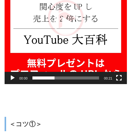
ヤ
ー
00:00
00:21
＜コツ①＞