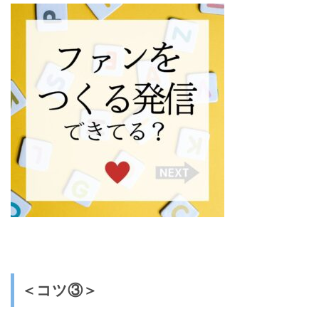
＜コツ③＞