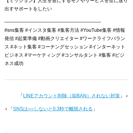
【ミッション】人生を豊にするモノやサービスを世に送り
出すサポートをしたい
—————————-———————————
#sns集客 #インスタ集客 #集客方法 #YouTube集客 #情報
発信 #起業準備 #動画クリエイター #ワークライフバラン
ス #ネット集客 #コーチングセッション #インターネット
ビジネス #マーケティング #コンサルタント #集客 #ビジ
ネス成功
「
LINEアカウント削除（垢BAN）されない対策
」
「
SNSは○○しないと0.3秒で離脱される
」