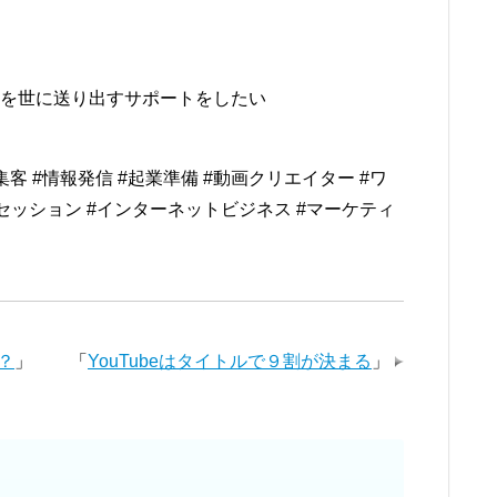
を世に送り出すサポートをしたい
be集客 #情報発信 #起業準備 #動画クリエイター #ワ
セッション #インターネットビジネス #マーケティ
？
」
「
YouTubeはタイトルで９割が決まる
」